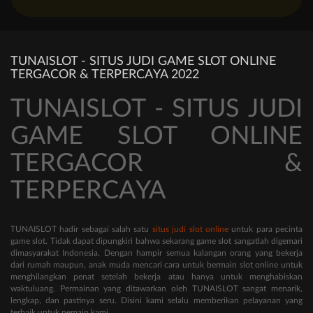
TUNAISLOT - SITUS JUDI GAME SLOT ONLINE
TERGACOR & TERPERCAYA 2022
TUNAISLOT - SITUS JUDI
GAME SLOT ONLINE
TERGACOR &
TERPERCAYA
TUNAISLOT hadir sebagai salah satu
situs judi slot online
untuk para pecinta
game slot. Tidak dapat dipungkiri bahwa sekarang game slot sangatlah digemari
dimasyarakat Indonesia. Dengan hampir semua kalangan orang yang bekerja
dari rumah maupun, anak muda mencari cara untuk bermain slot online untuk
menghilangkan penat setelah bekerja atau hanya untuk menghabiskan
waktuluang. Permainan yang ditawarkan oleh TUNAISLOT sangat menarik,
lengkap, dan pastinya seru. Disini kami selalu memberikan pelayanan yang
terbaik untuk pemain kami.