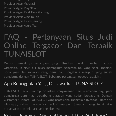
Provider Agen Yggdrasil
Provider Agen PlayNGo
Provider Agen Real Time Gaming
Provider Agen One Touch
Provider Agen Flow Gaming
Provider Agen Astro Tech
FAQ - Pertanyaan Situs Judi
Online Tergacor Dan Terbaik
TUNAISLOT
Dengan banyaknya pertanyaan yang diberikan melalui livechat maupun
whatsapp, TUNAISLOT telah merangkum beberapa hal yang selalu menjadi
pertanyaan dari member yang baru mau bergabung maupun yang sudah
bergabung dengan TUNAISLOT. Beberapa pertanyaan tersebut adalah :
Apa Keunggulan Yang Di Tawarkan TUNAISLOT?
TUNAISLOT selalu memprioritaskan kenyamanan dan keamanan bagi para
pemainnya baru mau bergabung ataupun yang sudah bergabung. Dengan
Customer Support TUNAISLOT yang profesional mengelola livechat 24jam dan
whatsapp, selalu memberikan solusi maupun jawaban yang tepat atas
pertanyaan dan keluhan dari membernya.