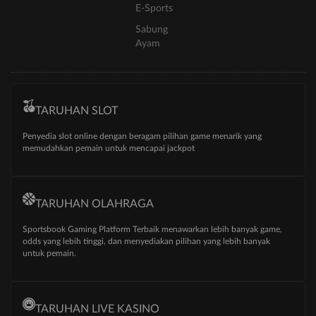
E-Sports
Sabung
Ayam
TARUHAN SLOT
Penyedia slot online dengan beragam pilihan game menarik yang
memudahkan pemain untuk mencapai jackpot
TARUHAN OLAHRAGA
Sportsbook Gaming Platform Terbaik menawarkan lebih banyak game,
odds yang lebih tinggi, dan menyediakan pilihan yang lebih banyak
untuk pemain.
TARUHAN LIVE KASINO