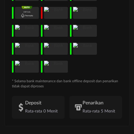
* Selama bank maintenance dan bank offline deposit dan penarikan
tidak dapat diproses
Deposit
Penarikan
Rata-rata 0 Menit
Rata-rata 5 Menit