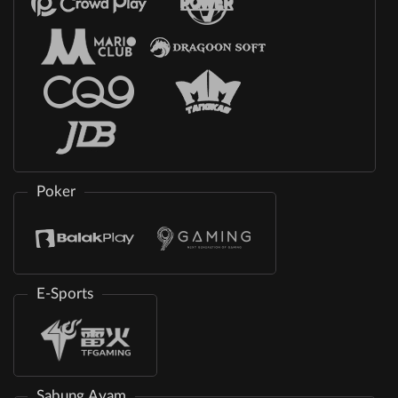
Poker
E-Sports
Sabung Ayam