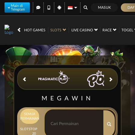
Main di
MASUK
DAF
Telegram
IDR
12,678,517,
HOT GAMES
SLOTS
LIVE CASINO
RACE
TOGEL
MEGAWIN
SEMUA
PERMAINAN
SLOTS
TOP
20