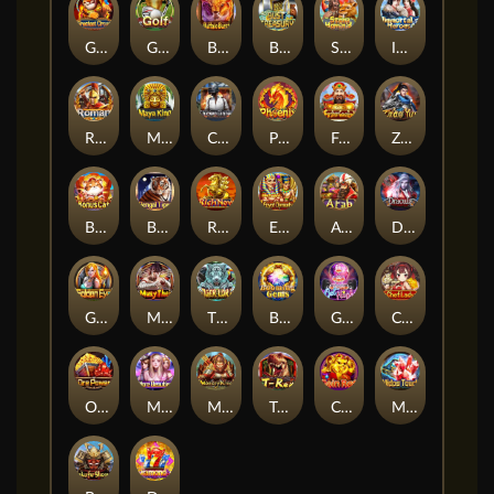
Greatest Circus
Golf
Buffalo Burst
Bust Treasury
Stone Hominid
Immortal Heroes
Roman
Maya King
Chicken Dinner
Phoenix
Fushen Coming
ZHAO YUN
Bonus Cat
Bengal Tiger
Rich Now
Egypt Dynasty
Arab
Dracula
Golden Eye
Muay Thai
Tiger Lord
Booming Gems
Get High
Chef Lady
Ore Power
More Beauties
Monkey King
T-Rex
Coin Rat
Midas Touch