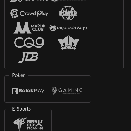
Poker
E-Sports