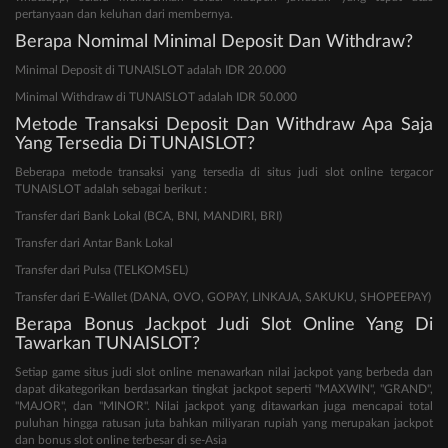
pertanyaan dan keluhan dari membernya.
Berapa Nomimal Minimal Deposit Dan Withdraw?
Minimal Deposit di TUNAISLOT adalah IDR 20.000
Minimal Withdraw di TUNAISLOT adalah IDR 50.000
Metode Transaksi Deposit Dan Withdraw Apa Saja
Yang Tersedia Di TUNAISLOT?
Beberapa metode transaksi yang tersedia di situs judi slot online tergacor
TUNAISLOT adalah sebagai berikut :
Transfer dari Bank Lokal (BCA, BNI, MANDIRI, BRI)
Transfer dari Antar Bank Lokal
Transfer dari Pulsa (TELKOMSEL)
Transfer dari E-Wallet (DANA, OVO, GOPAY, LINKAJA, SAKUKU, SHOPEEPAY)
Berapa Bonus Jackpot Judi Slot Online Yang Di
Tawarkan TUNAISLOT?
Setiap game situs judi slot online menawarkan nilai jackpot yang berbeda dan
dapat dikategorikan berdasarkan tingkat jackpot seperti "MAXWIN", "GRAND",
"MAJOR", dan "MINOR". Nilai jackpot yang ditawarkan juga mencapai total
puluhan hingga ratusan juta bahkan miliyaran rupiah yang merupakan jackpot
dan bonus slot online terbesar di se-Asia