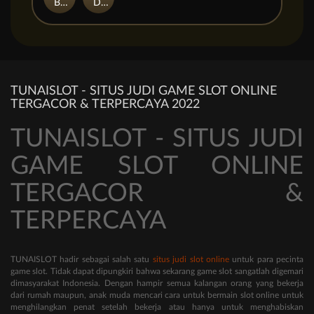
Bakufu Shogun
Diamond 7
TUNAISLOT - SITUS JUDI GAME SLOT ONLINE
TERGACOR & TERPERCAYA 2022
TUNAISLOT - SITUS JUDI
GAME SLOT ONLINE
TERGACOR &
TERPERCAYA
TUNAISLOT hadir sebagai salah satu
situs judi slot online
untuk para pecinta
game slot. Tidak dapat dipungkiri bahwa sekarang game slot sangatlah digemari
dimasyarakat Indonesia. Dengan hampir semua kalangan orang yang bekerja
dari rumah maupun, anak muda mencari cara untuk bermain slot online untuk
menghilangkan penat setelah bekerja atau hanya untuk menghabiskan