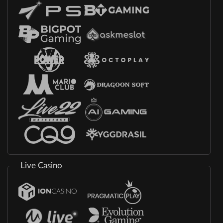
Live Casino