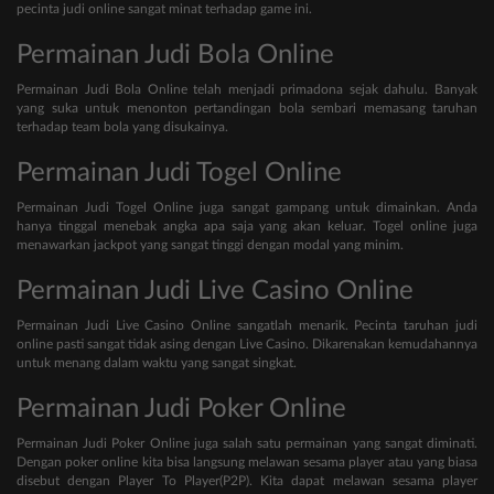
pecinta judi online sangat minat terhadap game ini.
Permainan Judi Bola Online
Permainan Judi Bola Online telah menjadi primadona sejak dahulu. Banyak
yang suka untuk menonton pertandingan bola sembari memasang taruhan
terhadap team bola yang disukainya.
Permainan Judi Togel Online
Permainan Judi Togel Online juga sangat gampang untuk dimainkan. Anda
hanya tinggal menebak angka apa saja yang akan keluar. Togel online juga
menawarkan jackpot yang sangat tinggi dengan modal yang minim.
Permainan Judi Live Casino Online
Permainan Judi Live Casino Online sangatlah menarik. Pecinta taruhan judi
online pasti sangat tidak asing dengan Live Casino. Dikarenakan kemudahannya
untuk menang dalam waktu yang sangat singkat.
Permainan Judi Poker Online
Permainan Judi Poker Online juga salah satu permainan yang sangat diminati.
Dengan poker online kita bisa langsung melawan sesama player atau yang biasa
disebut dengan Player To Player(P2P). Kita dapat melawan sesama player