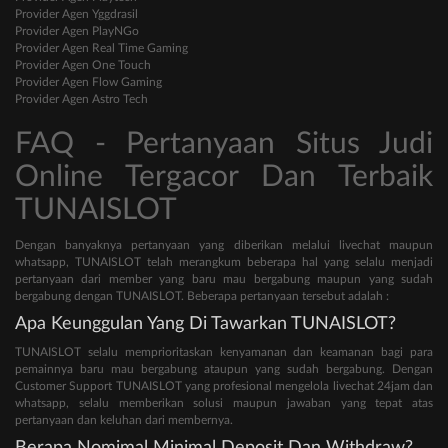
Provider Agen Yggdrasil
Provider Agen PlayNGo
Provider Agen Real Time Gaming
Provider Agen One Touch
Provider Agen Flow Gaming
Provider Agen Astro Tech
FAQ - Pertanyaan Situs Judi
Online Tergacor Dan Terbaik
TUNAISLOT
Dengan banyaknya pertanyaan yang diberikan melalui livechat maupun
whatsapp, TUNAISLOT telah merangkum beberapa hal yang selalu menjadi
pertanyaan dari member yang baru mau bergabung maupun yang sudah
bergabung dengan TUNAISLOT. Beberapa pertanyaan tersebut adalah :
Apa Keunggulan Yang Di Tawarkan TUNAISLOT?
TUNAISLOT selalu memprioritaskan kenyamanan dan keamanan bagi para
pemainnya baru mau bergabung ataupun yang sudah bergabung. Dengan
Customer Support TUNAISLOT yang profesional mengelola livechat 24jam dan
whatsapp, selalu memberikan solusi maupun jawaban yang tepat atas
pertanyaan dan keluhan dari membernya.