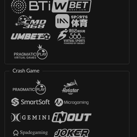
Crash Game