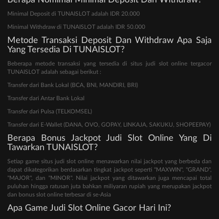
Berapa Nomimal Minimal Deposit Dan Withdraw?
Minimal Deposit di TUNAISLOT adalah IDR 20.000
Minimal Withdraw di TUNAISLOT adalah IDR 50.000
Metode Transaksi Deposit Dan Withdraw Apa Saja
Yang Tersedia Di TUNAISLOT?
Beberapa metode transaksi yang tersedia di situs judi slot online tergacor
TUNAISLOT adalah sebagai berikut :
Transfer dari Bank Lokal (BCA, BNI, MANDIRI, BRI)
Transfer dari Antar Bank Lokal
Transfer dari Pulsa (TELKOMSEL)
Transfer dari E-Wallet (DANA, OVO, GOPAY, LINKAJA, SAKUKU, SHOPEEPAY)
Berapa Bonus Jackpot Judi Slot Online Yang Di
Tawarkan TUNAISLOT?
Setiap game situs judi slot online menawarkan nilai jackpot yang berbeda dan
dapat dikategorikan berdasarkan tingkat jackpot seperti "MAXWIN", "GRAND",
"MAJOR", dan "MINOR". Nilai jackpot yang ditawarkan juga mencapai total
puluhan hingga ratusan juta bahkan miliyaran rupiah yang merupakan jackpot
dan bonus slot online terbesar di se-Asia
Apa Game Judi Slot Online Gacor Hari Ini?