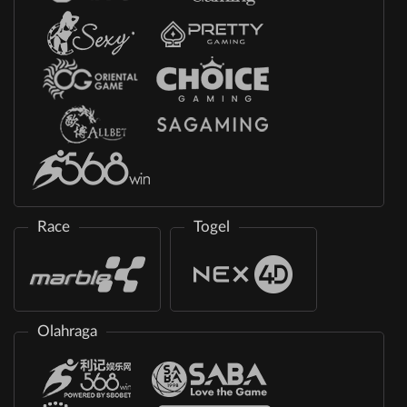
Race
Togel
Olahraga