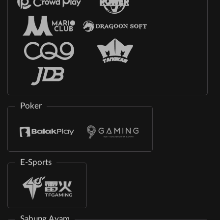
Poker
E-Sports
Sabung Ayam