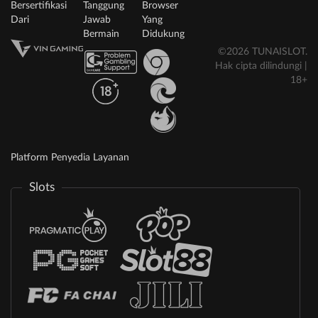
Bersertifikasi
Tanggung
Browser
Dari
Jawab
Yang
Bermain
Didukung
©2026 TUNAISLOT.
Hak cipta dilindungi |
18+
Platform Penyedia Layanan
Slots