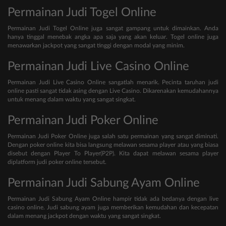
Permainan Judi Togel Online
Permainan Judi Togel Online juga sangat gampang untuk dimainkan. Anda
hanya tinggal menebak angka apa saja yang akan keluar. Togel online juga
menawarkan jackpot yang sangat tinggi dengan modal yang minim.
Permainan Judi Live Casino Online
Permainan Judi Live Casino Online sangatlah menarik. Pecinta taruhan judi
online pasti sangat tidak asing dengan Live Casino. Dikarenakan kemudahannya
untuk menang dalam waktu yang sangat singkat.
Permainan Judi Poker Online
Permainan Judi Poker Online juga salah satu permainan yang sangat diminati.
Dengan poker online kita bisa langsung melawan sesama player atau yang biasa
disebut dengan Player To Player(P2P). Kita dapat melawan sesama player
diplatform judi poker online tersebut.
Permainan Judi Sabung Ayam Online
Permainan Judi Sabung Ayam Online hampir tidak ada bedanya dengan live
casino online. Judi sabung ayam juga memberikan kemudahan dan kecepatan
dalam menang jackpot dengan waktu yang sangat singkat.