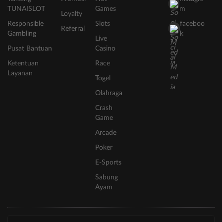
TUNAISLOT
Games
m
Loyalty
Responsible
Slots
faceboo
Referral
Gambling
k
Live
Pusat Bantuan
Casino
Ketentuan
Race
Layanan
Togel
Olahraga
Crash
Game
Arcade
Poker
E-Sports
Sabung
Ayam