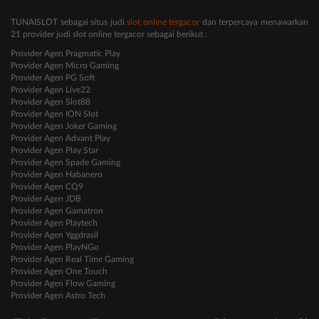
TUNAISLOT sebagai situs judi
slot online tergacor
dan terpercaya menawarkan
21 provider judi slot online tergacor sebagai berikut :
Provider Agen Pragmatic Play
Provider Agen Micro Gaming
Provider Agen PG Soft
Provider Agen Live22
Provider Agen Slot88
Provider Agen ION Slot
Provider Agen Joker Gaming
Provider Agen Advant Play
Provider Agen Play Star
Provider Agen Spade Gaming
Provider Agen Habanero
Provider Agen CQ9
Provider Agen JDB
Provider Agen Gamatron
Provider Agen Playtech
Provider Agen Yggdrasil
Provider Agen PlayNGo
Provider Agen Real Time Gaming
Provider Agen One Touch
Provider Agen Flow Gaming
Provider Agen Astro Tech