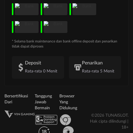
* Selama bank maintenance dan bank offline deposit dan penarikan
tidak dapat diproses
Deposit
Penarikan
Rata-rata 0 Menit
Rata-rata 5 Menit
Bersertifikasi
Tanggung
Browser
Dari
Jawab
Yang
Bermain
Didukung
©2026 TUNAISLOT.
Hak cipta dilindungi |
18+