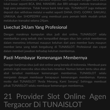
lokal besar seperti BCA, BNI, MANDIRI, dan BRI sebagai metode transaksinya
bagi para pemainnya. Tidak hanya bank lokal saja, TUNAISLOT juga melayani
deposit dan withdraw melalui e-wallet seperti DANA, OVO, GOPAY, SAKUKU,
LINKAJA, dan SHOPEEPAY yang membuat para pemain lebih mudah untuk
melakukan transaksi selama 24jam.
Livechat 24Jam Yang Profesional
Dengan maraknya kumpulan situs judi slot online, TUNAISLOT selalu
memberikan yang terbaik dan kompatibel dengan situs lain untuk membernya
dalam menerima informasi maupun keluhan dari para member baru maupun
member lama yang telah bergabung di TUNAISLOT. Profesional dan cepat
dalam memberi jawaban terhadap keluhan membernya.
Pasti Membayar Kemenangan Membernya
Dengan banjirnya situs judi slot online yang berada di Indonesia. Membuat para
pemain ingin mencoba situs-situs baru tersebut. Namun belum tentu situs abal-
abal tersebut membayar kemenangan membernya. TUNAISLOT selalu
menjamin dengan membayar berapapun kemenangan membernya. Karena
motto dari TUNAISLOT "Anda Menang, Kami Senang". Sehingga membuat
pihak TUNAISLOT selalu membayar kemenangan membernya.
21 Provider Slot Online Agen
Tergacor Di TUNAISLOT