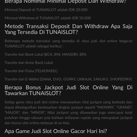
Berapa Nomimal Minimal Deposit Dan Withdraw?
Minimal Deposit di TUNAISLOT adalah IDR 20.000
Minimal Withdraw di TUNAISLOT adalah IDR 50.000
Metode Transaksi Deposit Dan Withdraw Apa Saja
Yang Tersedia Di TUNAISLOT?
Beberapa metode transaksi yang tersedia di situs judi slot online tergacor
TUNAISLOT adalah sebagai berikut :
Transfer dari Bank Lokal (BCA, BNI, MANDIRI, BRI)
Transfer dari Antar Bank Lokal
Transfer dari Pulsa (TELKOMSEL)
Transfer dari E-Wallet (DANA, OVO, GOPAY, LINKAJA, SAKUKU, SHOPEEPAY)
Berapa Bonus Jackpot Judi Slot Online Yang Di
Tawarkan TUNAISLOT?
Setiap game situs judi slot online menawarkan nilai jackpot yang berbeda dan
dapat dikategorikan berdasarkan tingkat jackpot seperti "MAXWIN", "GRAND",
"MAJOR", dan "MINOR". Nilai jackpot yang ditawarkan juga mencapai total
puluhan hingga ratusan juta bahkan miliyaran rupiah yang merupakan jackpot
dan bonus slot online terbesar di se-Asia
Apa Game Judi Slot Online Gacor Hari Ini?