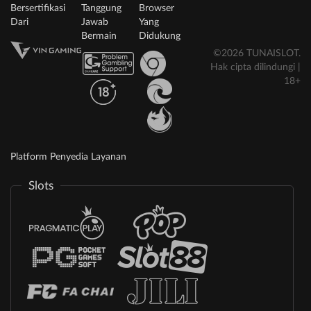
Bersertifikasi
Tanggung
Browser
Dari
Jawab
Yang
Bermain
Didukung
©2026 TUNAISLOT.
Hak cipta dilindungi |
18+
Platform Penyedia Layanan
Slots