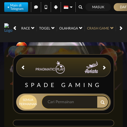
Main di
MASUK
DAF
Telegram
 CASINO
RACE
TOGEL
OLAHRAGA
CRASH GAME
ARC
SPADE GAMING
SEMUA
PERMAINAN