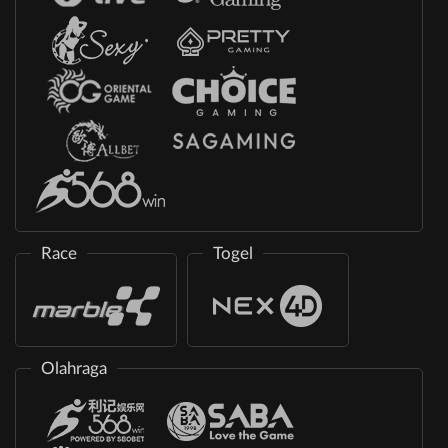
Race
Togel
Olahraga