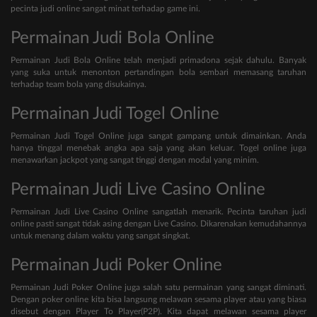
pecinta judi online sangat minat terhadap game ini.
Permainan Judi Bola Online
Permainan Judi Bola Online telah menjadi primadona sejak dahulu. Banyak
yang suka untuk menonton pertandingan bola sembari memasang taruhan
terhadap team bola yang disukainya.
Permainan Judi Togel Online
Permainan Judi Togel Online juga sangat gampang untuk dimainkan. Anda
hanya tinggal menebak angka apa saja yang akan keluar. Togel online juga
menawarkan jackpot yang sangat tinggi dengan modal yang minim.
Permainan Judi Live Casino Online
Permainan Judi Live Casino Online sangatlah menarik. Pecinta taruhan judi
online pasti sangat tidak asing dengan Live Casino. Dikarenakan kemudahannya
untuk menang dalam waktu yang sangat singkat.
Permainan Judi Poker Online
Permainan Judi Poker Online juga salah satu permainan yang sangat diminati.
Dengan poker online kita bisa langsung melawan sesama player atau yang biasa
disebut dengan Player To Player(P2P). Kita dapat melawan sesama player