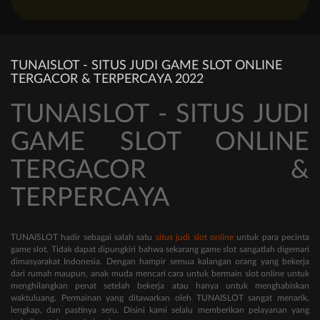
TUNAISLOT - SITUS JUDI GAME SLOT ONLINE
TERGACOR & TERPERCAYA 2022
TUNAISLOT - SITUS JUDI
GAME SLOT ONLINE
TERGACOR &
TERPERCAYA
TUNAISLOT hadir sebagai salah satu
situs judi slot online
untuk para pecinta
game slot. Tidak dapat dipungkiri bahwa sekarang game slot sangatlah digemari
dimasyarakat Indonesia. Dengan hampir semua kalangan orang yang bekerja
dari rumah maupun, anak muda mencari cara untuk bermain slot online untuk
menghilangkan penat setelah bekerja atau hanya untuk menghabiskan
waktuluang. Permainan yang ditawarkan oleh TUNAISLOT sangat menarik,
lengkap, dan pastinya seru. Disini kami selalu memberikan pelayanan yang