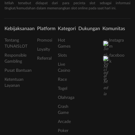
Istilah tersebut didapat dari para pecinta slot sebagai informasi
tingkat/kemudahan dalam memenangkan slot online pada saat hari ini.
Kebijaksanaan
Platform
Kategori
Dukungan
Komunitas
Tentang
Promosi
Hot
Instagra
TUNAISLOT
Games
m
Loyalty
Responsible
Slots
faceboo
Referral
Gambling
k
Live
Pusat Bantuan
Casino
Ketentuan
Race
Layanan
Togel
Olahraga
Crash
Game
Arcade
Poker