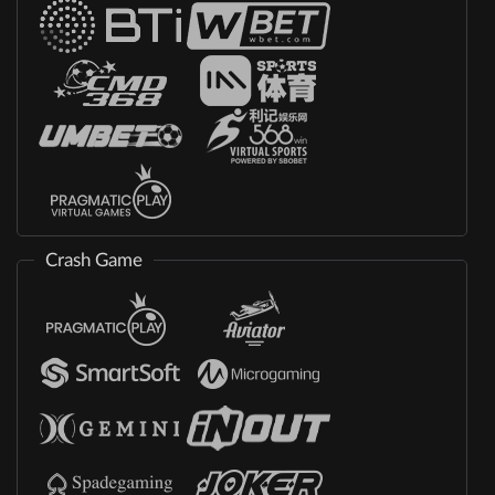
Crash Game