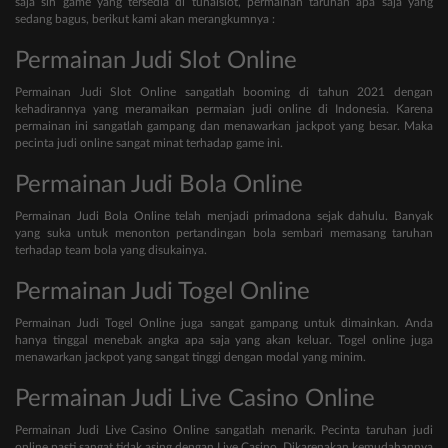
saja sih game yang tersedia di tunaislot, permainan taruhan apa saja yang
sedang bagus, berikut kami akan merangkumnya :
Permainan Judi Slot Online
Permainan Judi Slot Online sangatlah booming di tahun 2021 dengan
kehadirannya yang meramaikan permaian judi online di Indonesia. Karena
permainan ini sangatlah gampang dan menawarkan jackpot yang besar. Maka
pecinta judi online sangat minat terhadap game ini.
Permainan Judi Bola Online
Permainan Judi Bola Online telah menjadi primadona sejak dahulu. Banyak
yang suka untuk menonton pertandingan bola sembari memasang taruhan
terhadap team bola yang disukainya.
Permainan Judi Togel Online
Permainan Judi Togel Online juga sangat gampang untuk dimainkan. Anda
hanya tinggal menebak angka apa saja yang akan keluar. Togel online juga
menawarkan jackpot yang sangat tinggi dengan modal yang minim.
Permainan Judi Live Casino Online
Permainan Judi Live Casino Online sangatlah menarik. Pecinta taruhan judi
online pasti sangat tidak asing dengan Live Casino. Dikarenakan kemudahannya