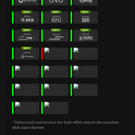
* Selama bank maintenance dan bank offline deposit dan penarikan
tidak dapat diproses