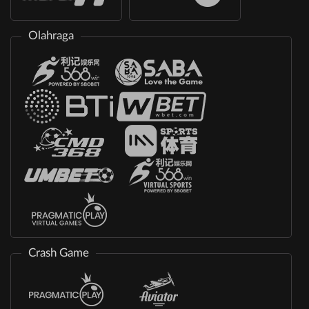
Olahraga
Crash Game