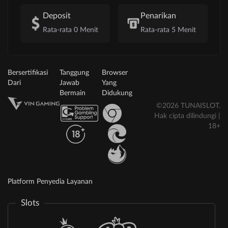
Deposit
Penarikan
Rata-rata 0 Menit
Rata-rata 5 Menit
Bersertifikasi
Tanggung
Browser
Dari
Jawab
Yang
Bermain
Didukung
©2026 TUNAISLOT.
Hak cipta dilindungi |
18+
Platform Penyedia Layanan
Slots