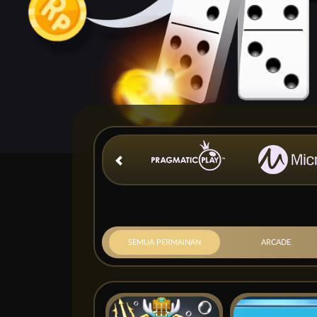
SEMUA PERMAINAN
ARCADE