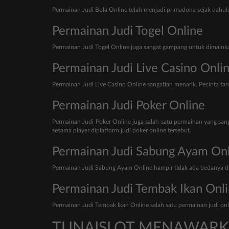
Permainan Judi Bola Online telah menjadi primadona sejak dahu
Permainan Judi Togel Online
Permainan Judi Togel Online juga sangat gampang untuk dimainka
Permainan Judi Live Casino Onli
Permainan Judi Live Casino Online sangatlah menarik. Pecinta ta
Permainan Judi Poker Online
Permainan Judi Poker Online juga salah satu permainan yang sang
sesama player diplatform judi poker online tersebut.
Permainan Judi Sabung Ayam On
Permainan Judi Sabung Ayam Online hampir tidak ada bedanya de
Permainan Judi Tembak Ikan Onl
Permainan Judi Tembak Ikan Online salah satu permainan judi onl
TUNAISLOT MENAWARK