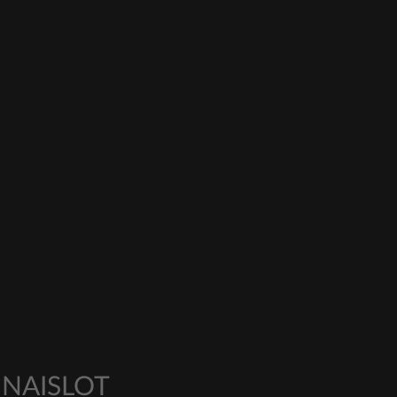
TUNAISLOT