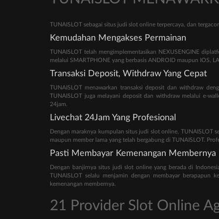
TUNAISLOT sebagai situs judi slot online terpercaya, dan tergaco
Kemudahan Mengakses Permainan
TUNAISLOT telah mengimplementasikan NEXUSENGINE diplatfo
melalui SMARTPHONE yang berbasis ANDROID maupun IOS, LA
Transaksi Deposit, Withdraw Yang Cepat
TUNAISLOT menawarkan transaksi deposit dan withdraw dengan
TUNAISLOT juga melayani deposit dan withdraw melalui e-wa
24jam.
Livechat 24Jam Yang Profesional
Dengan maraknya kumpulan situs judi slot online, TUNAISLOT s
maupun member lama yang telah bergabung di TUNAISLOT. Profe
Pasti Membayar Kemenangan Membernya
Dengan banjirnya situs judi slot online yang berada di Indon
TUNAISLOT selalu menjamin dengan membayar berapapun ke
kemenangan membernya.
21 Provider Slot Online 