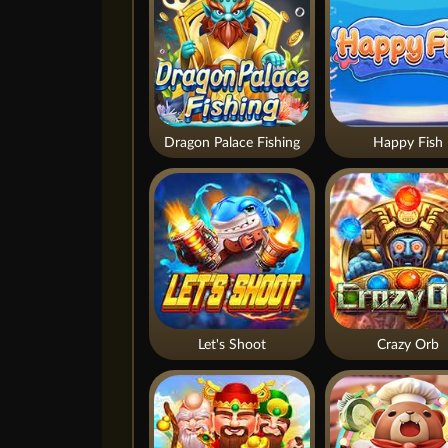
Dragon Palace Fishing
Happy Fish
Let's Shoot
Crazy Orb