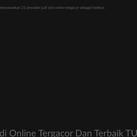
menawarkan 21 provider judi slot online tergacor sebagai berikut :
udi Online Tergacor Dan Terbaik 