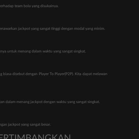
erhadap team bola yang disukainya.
menawarkan jackpot yang sangat tinggi dengan modal yang minim.
annya untuk menang dalam waktu yang sangat singkat.
g biasa disebut dengan Player To Player(P2P). Kita dapat melawan
an dalam menang jackpot dengan waktu yang sangat singkat.
gan jackpot yang sangat besar.
PERTIMBANGKAN