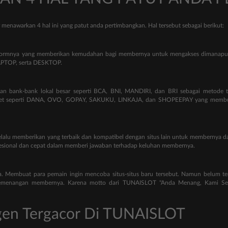
r menawarkan 4 hal ini yang patut anda pertimbangkan. Hal tersebut sebagai berikut:
rmnya yang memberikan kemudahan bagi membernya untuk mengakses dimanapun
PTOP, serta DESKTOP.
 bank-bank lokal besar seperti BCA, BNI, MANDIRI, dan BRI sebagai metode tra
llet seperti DANA, OVO, GOPAY, SAKUKU, LINKAJA, dan SHOPEEPAY yang membua
elalu memberikan yang terbaik dan kompatibel dengan situs lain untuk membernya 
sional dan cepat dalam memberi jawaban terhadap keluhan membernya.
esia. Membuat para pemain ingin mencoba situs-situs baru tersebut. Namun belum 
menangan membernya. Karena motto dari TUNAISLOT "Anda Menang, Kami Se
Agen Tergacor Di TUNAISLOT