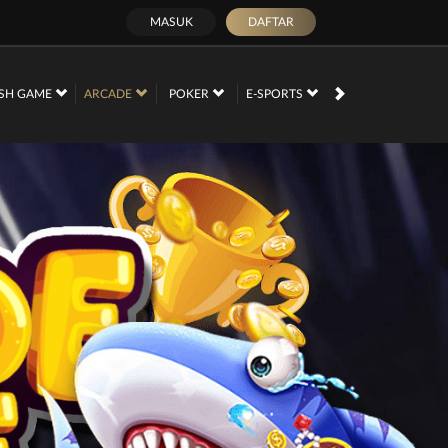
MASUK
DAFTAR
SH GAME
ARCADE
POKER
E-SPORTS
SABUNG AYAM