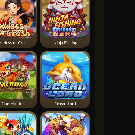
ddess or Crash
Ninja Fishing
Dino Hunter
Ocean Lord