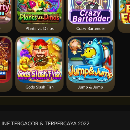
y
Plants vs. Dinos
Crazy Bartender
Gods Slash Fish
Jump & Jump
NLINE TERGACOR & TERPERCAYA 2022