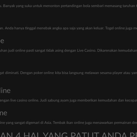
lu. Banyak yang suka untuk menonton pertandingan bola sembari memasang taruhan t
n. Anda hanya tinggal menebak angka apa saja yang akan keluar. Togel online juga 
ne
ruhan judi online pasti sangat tidak asing dengan Live Casino. Dikarenakan kemudah
at diminati. Dengan poker online kita bisa langsung melawan sesama player atau yan
line
ngan live casino online. Judi sabung ayam juga memberikan kemudahan dan kecepat
ine
ine yang sangat digemari di Asia. Tembak ikan online juga menawarkan permainan den
AN 4 HAL YANG PATUT ANDA 